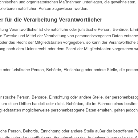
chnischen und organisatorischen Maßnahmen unterliegen, die gewährleisten
tifizierbaren natürlichen Person zugewiesen werden.
 für die Verarbeitung Verantwortlicher
itung Verantwortlicher ist die natürliche oder juristische Person, Behörde, Einr
e Zwecke und Mittel der Verarbeitung von personenbezogenen Daten entscheid
 oder das Recht der Mitgliedstaaten vorgegeben, so kann der Verantwortliche
ung nach dem Unionsrecht oder dem Recht der Mitgliedstaaten vorgesehen w
che oder juristische Person, Behörde, Einrichtung oder andere Stelle, die per
juristische Person, Behörde, Einrichtung oder andere Stelle, der personenbez
hr um einen Dritten handelt oder nicht. Behörden, die im Rahmen eines best
gliedstaaten möglicherweise personenbezogene Daten erhalten, gelten jedoch
istische Person, Behörde, Einrichtung oder andere Stelle außer der betroffenen
, die unter der unmittelbaren Verantwortung des Verantwortlichen oder des Au