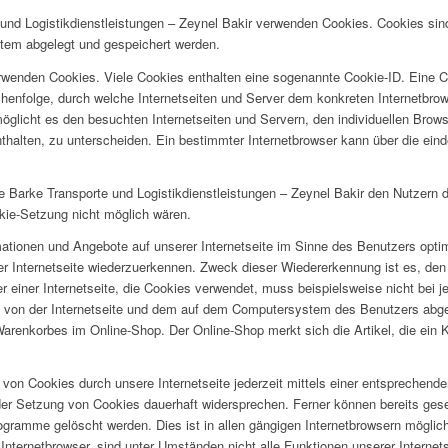
e und Logistikdienstleistungen – Zeynel Bakir verwenden Cookies. Cookies sin
tem abgelegt und gespeichert werden.
erwenden Cookies. Viele Cookies enthalten eine sogenannte Cookie-ID. Eine C
chenfolge, durch welche Internetseiten und Server dem konkreten Internetbr
öglicht es den besuchten Internetseiten und Servern, den individuellen Brow
nthalten, zu unterscheiden. Ein bestimmter Internetbrowser kann über die ein
Barke Transporte und Logistikdienstleistungen – Zeynel Bakir den Nutzern di
okie-Setzung nicht möglich wären.
mationen und Angebote auf unserer Internetseite im Sinne des Benutzers opti
rer Internetseite wiederzuerkennen. Zweck dieser Wiedererkennung ist es, de
zer einer Internetseite, die Cookies verwendet, muss beispielsweise nicht bei 
s von der Internetseite und dem auf dem Computersystem des Benutzers abg
Warenkorbes im Online-Shop. Der Online-Shop merkt sich die Artikel, die ein 
von Cookies durch unsere Internetseite jederzeit mittels einer entsprechend
der Setzung von Cookies dauerhaft widersprechen. Ferner können bereits gese
gramme gelöscht werden. Dies ist in allen gängigen Internetbrowsern möglich.
ternetbrowser, sind unter Umständen nicht alle Funktionen unserer Internets