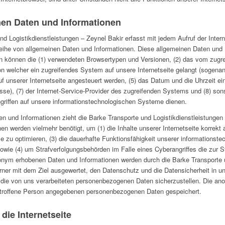
nen Daten und Informationen
nd Logistikdienstleistungen – Zeynel Bakir erfasst mit jedem Aufruf der Inter
eihe von allgemeinen Daten und Informationen. Diese allgemeinen Daten und 
en können die (1) verwendeten Browsertypen und Versionen, (2) das vom zug
von welcher ein zugreifendes System auf unsere Internetseite gelangt (sogenann
 unserer Internetseite angesteuert werden, (5) das Datum und die Uhrzeit eines
esse), (7) der Internet-Service-Provider des zugreifenden Systems und (8) son
griffen auf unsere informationstechnologischen Systeme dienen.
en und Informationen zieht die Barke Transporte und Logistikdienstleistunge
en werden vielmehr benötigt, um (1) die Inhalte unserer Internetseite korrekt a
se zu optimieren, (3) die dauerhafte Funktionsfähigkeit unserer informations
sowie (4) um Strafverfolgungsbehörden im Falle eines Cyberangriffes die zur 
nonym erhobenen Daten und Informationen werden durch die Barke Transporte u
 ferner mit dem Ziel ausgewertet, den Datenschutz und die Datensicherheit i
ür die von uns verarbeiteten personenbezogenen Daten sicherzustellen. Die an
betroffene Person angegebenen personenbezogenen Daten gespeichert.
die Internetseite