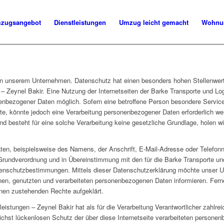
zugsangebot
Dienstleistungen
Umzug leicht gemacht
Wohnu
 an unserem Unternehmen. Datenschutz hat einen besonders hohen Stellenwert 
 – Zeynel Bakir. Eine Nutzung der Internetseiten der Barke Transporte und Log
enbezogener Daten möglich. Sofern eine betroffene Person besondere Servi
e, könnte jedoch eine Verarbeitung personenbezogener Daten erforderlich wer
d besteht für eine solche Verarbeitung keine gesetzliche Grundlage, holen wir
en, beispielsweise des Namens, der Anschrift, E-Mail-Adresse oder Telefonn
Grundverordnung und in Übereinstimmung mit den für die Barke Transporte und
enschutzbestimmungen. Mittels dieser Datenschutzerklärung möchte unser Unt
n, genutzten und verarbeiteten personenbezogenen Daten informieren. Ferne
hnen zustehenden Rechte aufgeklärt.
leistungen – Zeynel Bakir hat als für die Verarbeitung Verantwortlicher zahlre
st lückenlosen Schutz der über diese Internetseite verarbeiteten personen