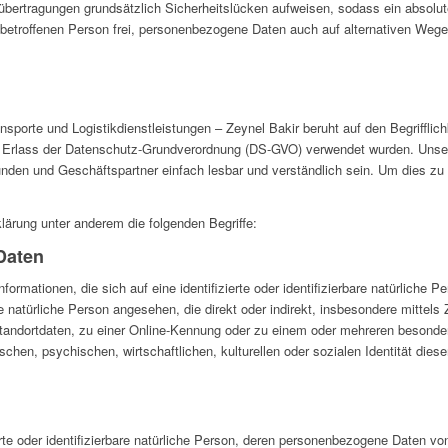
bertragungen grundsätzlich Sicherheitslücken aufweisen, sodass ein absolut
betroffenen Person frei, personenbezogene Daten auch auf alternativen Wegen
sporte und Logistikdienstleistungen – Zeynel Bakir beruht auf den Begrifflic
m Erlass der Datenschutz-Grundverordnung (DS-GVO) verwendet wurden. Unser
Kunden und Geschäftspartner einfach lesbar und verständlich sein. Um dies zu
lärung unter anderem die folgenden Begriffe:
Daten
ormationen, die sich auf eine identifizierte oder identifizierbare natürliche P
ine natürliche Person angesehen, die direkt oder indirekt, insbesondere mitte
andortdaten, zu einer Online-Kennung oder zu einem oder mehreren besonde
hen, psychischen, wirtschaftlichen, kulturellen oder sozialen Identität dieser 
ierte oder identifizierbare natürliche Person, deren personenbezogene Daten vo